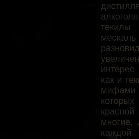
дистилл
алкогол
текилы
меска
разнови
увеличе
интерес 
как и те
мифами 
которых
красной
многие, 
каждой