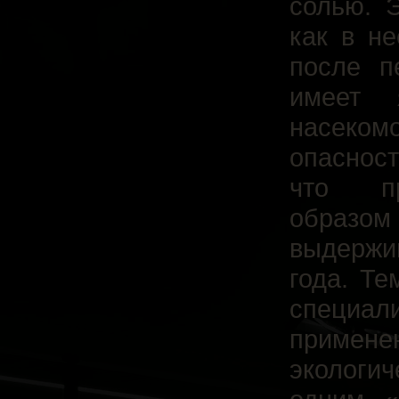
солью. Э
как в н
после п
имеет 
насекомо
опасност
что пр
образом
выдержи
года. Те
специа
примен
экологи