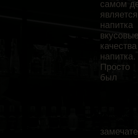
самом де
являетс
напитка
вкусовы
качества
напитка.
Просто
был
замечате