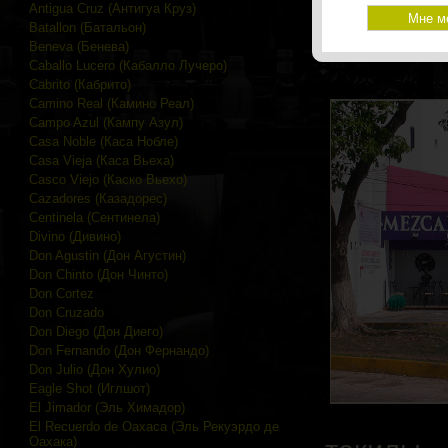
текил
Antigua Cruz (Антигуа Круз)
Batallon (Батальон)
Beneva (Бенева)
Caballo Lucero (Кабалло Лучеро)
Cabrito (Кабрито)
Camino Real (Камино Реал)
Campo Azul (Кампу Азул)
Casa Noble (Каса Нобле)
Casa Vieja (Каса Вьеха)
Casco Viejo (Каско Вьехо)
Cazadores (Казадорес)
Centinela (Сентинела)
Divino (Дивино)
Don Agustin (Дон Агустин)
Don Chinto (Дон Чинто)
Don Cortez
Don Cruzado
Don Diego (Дон Диего)
Don Fernando (Дон Фернандо)
Don Julio (Дон Хулио)
Eagle Shot (Иглшот)
El Jimador (Эль Химадор)
El Recuerdo de Oaxaca (Эль Рекуэрдо де
Оахака)