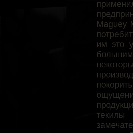
примени
предпри
Maguey M
потребит
им это у
большим
некото
производ
покорит
ощуще
продукц
текил
замечат