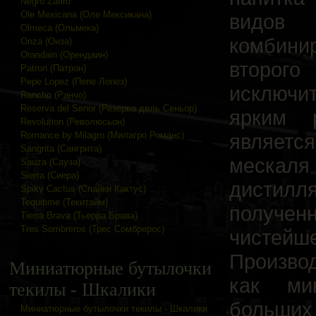
Negro Zafiro
Ole Mexicana (Оле Мексикана)
видов 
Olmeca (Ольмека)
комбинир
Onza (Онза)
Orandain (Орендаин)
второ
Patron (Патрон)
Pepe Lopez (Пепе Лопез)
исключи
Rancho (Ранчо)
Reserva del Senor (Резерва дель Сеньор)
ярким 
Revolution (Революсьон)
является
Romance by Milagro (Милагро Романс)
Sangrita (Сангрита)
мескал
Sauza (Сауза)
Sierra (Сиера)
дистилл
Spiky Cactus (Спайки Кактус)
Tequitime (Текитайм)
получе
Tierra Brava (Тьерра Брава)
Tres Sombreros (Трес Сомбрерос)
чисте
Произво
Миниатюрные бутылочки
как ми
текилы - Шкалики
больши
Миниатюрные бутылочки текилы - Шкалики