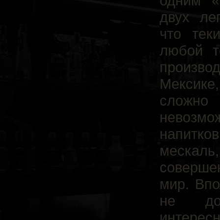
одним «
двух ле
что тек
любой т
произво
Мексике,
сложно
невозмо
напитко
мескаль
совершен
мир. Впо
не дов
интере