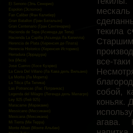
текилы.
El Senorio (Эль Сенорио)
мескал
Espolon (Эсполон)
Fan Caliber (Фан Калибер)
сделанны
Gran Batallon (Гран Батальон)
Gran Centenario (Гран Сентенарио)
текила с
Hacienda de Tepa (Асиенда де Тепа)
Hacienda La Capilla (Асьенда Ла Капилла)
Старши
Herencia de Plata (Херенсия де Плата)
производ
Herencia Historico (Херенсия Историко)
Herradura (Эррадура)
все-таки
Ixa (Икса)
Jose Cuervo (Хосе Куэрво)
Несмотр
La Cava Del Villano (Ла Кава дель Вильано)
La Morita (Ла Морита)
благоро
La Tilica (Ла Тилика)
Las Potrancas (Лас Потранкас)
собой, к
Legenda del Milagro (Легенда дель Милагро)
коньяк. 
Ley 925 (Лей 925)
Maracame (Маракаме)
использ
Messicano (Мессикано)
Mexicana (Мексикана)
агава.
Mi Tierra (Ми Терра)
Monte Alban (Монте Альбан)
напитка