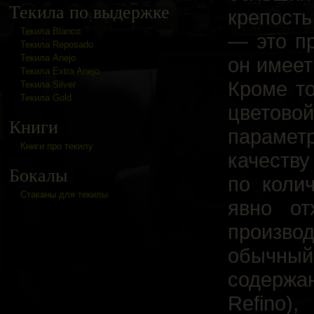
Текила по выдержке
крепость
Текила Blanco
— это пр
Текила Reposado
Текила Anejo
он имеет
Текила Extra Anejo
Кроме то
Текила Silver
Текила Gold
цветово
Книги
парамет
Книги про текилу
качеству
Бокалы
по коли
Cтаканы для текилы
явно от
произво
обычн
содержа
Refino)