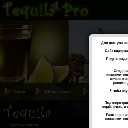
Для доступа на
Сайт содержи
Подтверждая
Сведени
исключитель
личного и
рекоменд
Чтобы осу
Текила
Рейтинг текилы
Коктейли с текилой
Подтверждая 
tequilapro.ru,
Сходст
Размещенная
ознакомител
Agavita (Агавита)